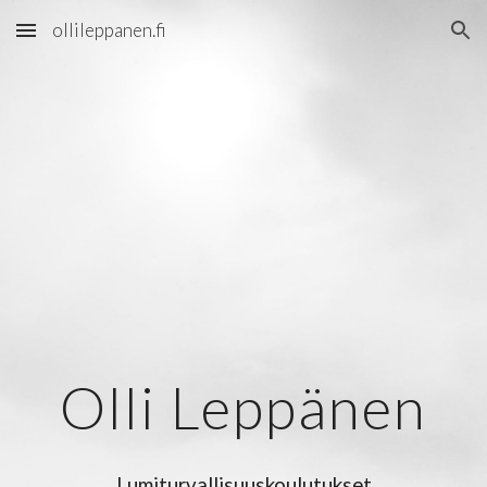
ollileppanen.fi
Skip to main content
Skip to navigation
Olli Leppänen
Lumiturvallisuuskoulutukset