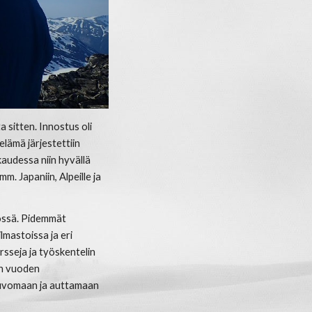
a sitten. Innostus oli
elämä järjestettiin
audessa niin hyvällä
m. Japaniin, Alpeille ja
nössä. Pidemmät
lmastoissa ja eri
rsseja ja työskentelin
en vuoden
euvomaan ja auttamaan