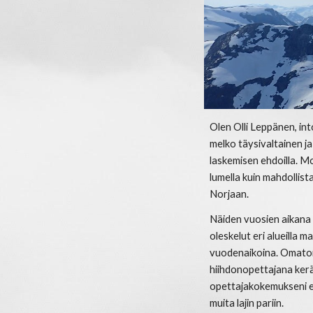
Olen Olli Leppänen, int
melko täysivaltainen ja
laskemisen ehdoilla. M
lumella kuin mahdollist
Norjaan.
Näiden vuosien aikana 
oleskelut eri alueilla m
vuodenaikoina. Omatoimi
hiihdonopettajana ker
opettajakokemukseni e
muita lajin pariin.