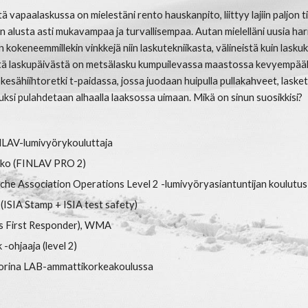
ä vapaalaskussa on mielestäni rento hauskanpito, liittyy lajiin paljon tie
n alusta asti mukavampaa ja turvallisempaa. Autan mielelläni uusia ha
kokeneemmillekin vinkkejä niin laskutekniikasta, välineistä kuin lask
estä laskupäivästä on metsälasku kumpuilevassa maastossa kevyempä
 kesähiihtoretki t-paidassa, jossa juodaan huipulla pullakahveet, lask
uksi pulahdetaan alhaalla laaksossa uimaan. Mikä on sinun suosikkisi?
NLAV-lumivyörykouluttaja
kko (FINLAV PRO 2)
he Association Operations Level 2 -lumivyöryasiantuntijan koulutus
(ISIA Stamp + ISIA test safety)
ss
First Responder
),
WMA
-ohjaaja (level 2)
torina LAB-ammattikorkeakoulussa