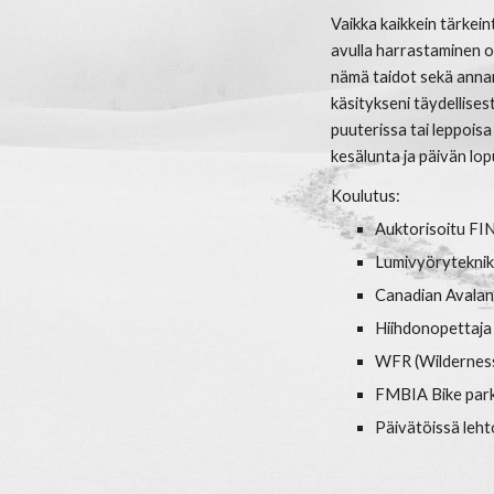
Vaikka kaikkein tärkeint
avulla harrastaminen o
nämä taidot sekä annan 
käsitykseni täydellis
puuterissa tai leppoisa
kesälunta ja päivän lop
Koulutus:
Auktorisoitu FI
Lumivyörytekni
Canadian Avalanc
Hiihdonopettaja 
W
FR
(
W
ilderne
FMBIA Bike park 
Päivätöissä leh