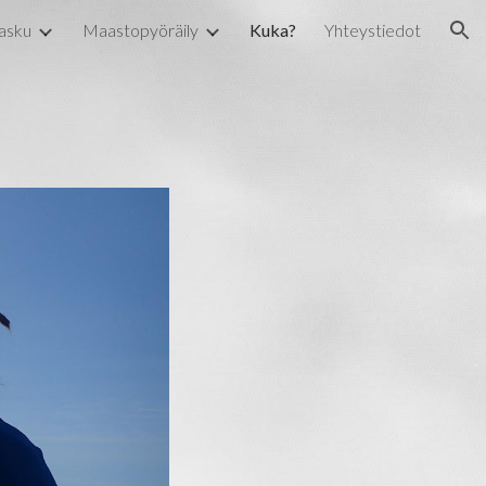
lasku
Maastopyöräily
Kuka?
Yhteystiedot
ion