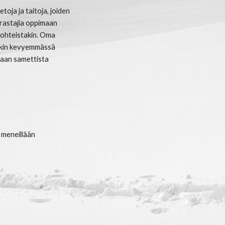
toja ja taitoja, joiden
rrastajia oppimaan
ukohteistakin. Oma
äkin kevyemmässä
etaan samettista
 meneillään