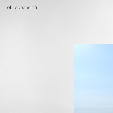
ollileppanen.fi
Sk